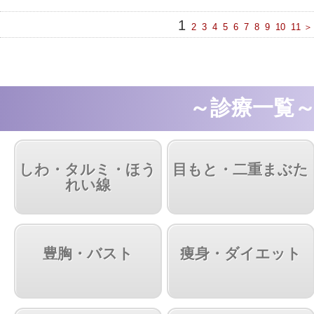
1
2
3
4
5
6
7
8
9
10
11
＞
～診療一覧
しわ・タルミ・ほう
目もと・二重まぶた
れい線
豊胸・バスト
痩身・ダイエット