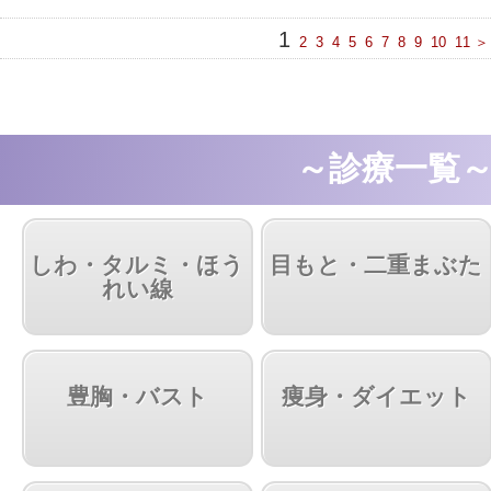
1
2
3
4
5
6
7
8
9
10
11
＞
～診療一覧
しわ・タルミ・ほう
目もと・二重まぶた
れい線
豊胸・バスト
痩身・ダイエット