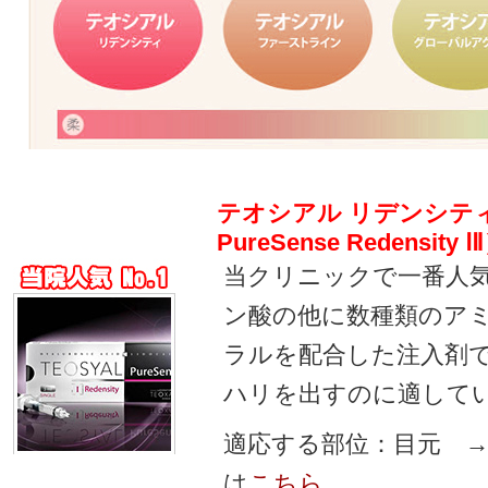
テオシアル リデンシティ（
PureSense Redensity Ⅰ
当クリニックで一番人
ン酸の他に数種類のア
ラルを配合した注入剤
ハリを出すのに適して
適応する部位：目元 →
は
こちら