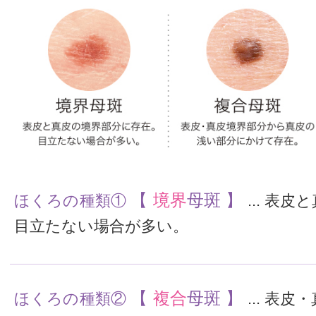
【
境界
母斑 】
ほくろの種類①
... 表
目立たない場合が多い。
【
複合
母斑 】
ほくろの種類②
... 表