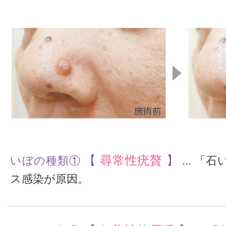
【
尋常性疣贅
】
いぼの種類①
... 
ス感染が原因。