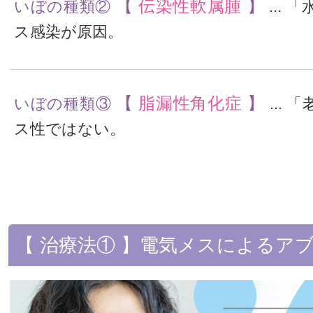
【
伝染性軟属腫
】
いぼの種類②
...
ス感染が原因。
【
脂漏性角化症
】
いぼの種類③
...
ス性ではない。
【 治療法① 】電気メスによるア