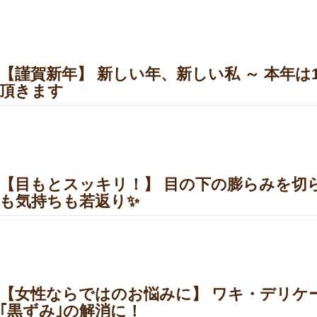
【謹賀新年】 新しい年、新しい私 ～ 本年は
頂きます
【目もとスッキリ！】 目の下の膨らみを切ら
も気持ちも若返り✨
【女性ならではのお悩みに】 ワキ・デリケー
｢黒ずみ｣の解消に！