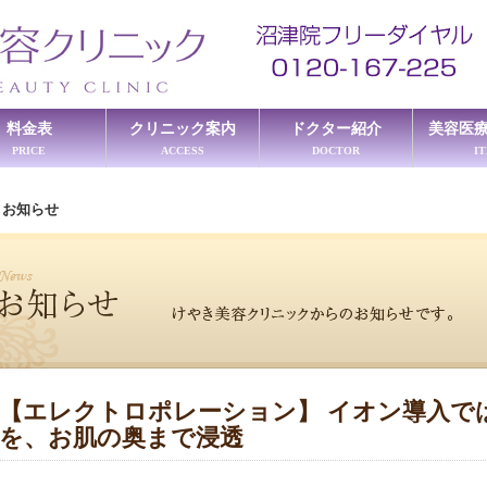
料金表
クリニック案内
ドクター紹介
美容医
PRICE
ACCESS
DOCTOR
I
≫
お知らせ
【エレクトロポレーション】 イオン導入で
を、お肌の奥まで浸透