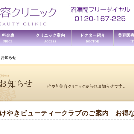
料金表
クリニック案内
ドクター紹介
美容医
PRICE
ACCESS
DOCTOR
I
≫
お知らせ
けやきビューティークラブのご案内 お得