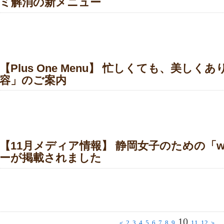
ミ解消の新メニュー
【Plus One Menu】 忙しくても、美し
容」のご案内
【11月メディア情報】 静岡女子のための「w
ーが掲載されました
10
＜
2
3
4
5
6
7
8
9
11
12
＞