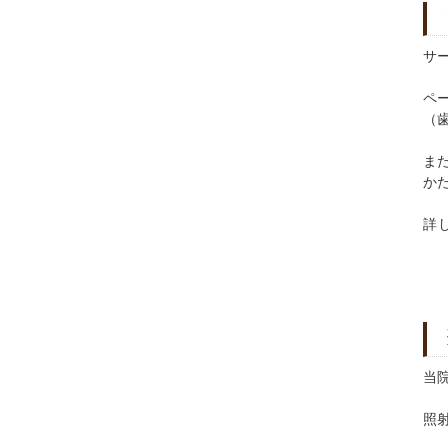
サ
ペ
（
ま
か
詳
当
照