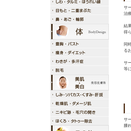
サ
治
結
得
同
る
サ
等
サ
腫