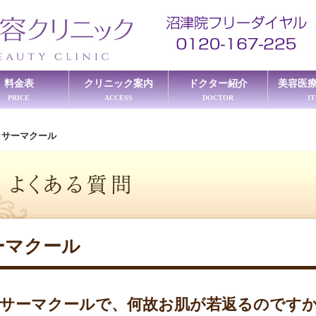
料金表
クリニック案内
ドクター紹介
美容医
PRICE
ACCESS
DOCTOR
I
≫
サーマクール
ーマクール
サーマクールで、何故お肌が若返るのです