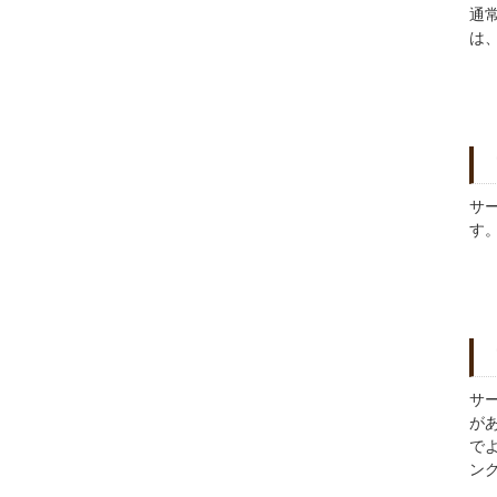
通
は
サ
す
サー
が
で
ン