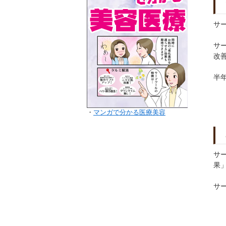
サ
サ
改
半
・
マンガで分かる医療美容
サ
果
サ