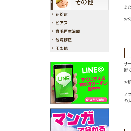
ま
お
サ
術
お
メ
の