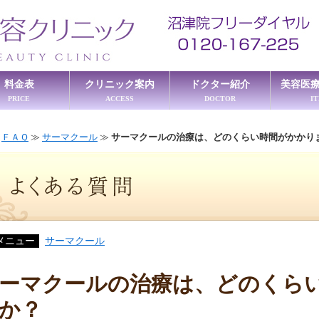
料金表
クリニック案内
ドクター紹介
美容医
PRICE
ACCESS
DOCTOR
I
≫
ＦＡＱ
≫
サーマクール
≫
サーマクールの治療は、どのくらい時間がかかり
メニュー
サーマクール
ーマクールの治療は、どのくら
か？