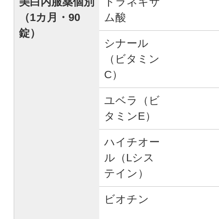
美白内服薬個別
トラネキサ
（1カ月・90
ム酸
錠）
シナール
（ビタミン
C）
ユベラ（ビ
タミンE）
ハイチオー
ル（Lシス
テイン）
ビオチン