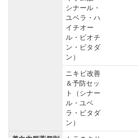
シナール・
ユベラ・ハ
イチオー
ル・ビオチ
ン・ビタダ
ン）
ニキビ改善
＆予防セッ
ト（シナー
ル・ユベ
ラ・ビタダ
ン）