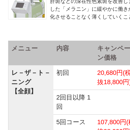
肝斑などの深在性色素斑を改善し
した「メラニン」に緩やかに働き
化させることなく薄くしていくこ
メニュー
内容
キャンペ
ン価格
レ－ザ－ト－
初回
20,680円(
ニング
抜18,800円
【全顔】
2回目以降 1
回
5回コース
107,800円