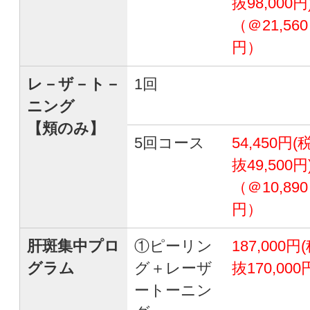
抜98,000円
（＠21,560
円）
レ－ザ－ト－
1回
ニング
【頬のみ】
5回コース
54,450円(
抜49,500円
（＠10,890
円）
肝斑集中プロ
①ピーリン
187,000円
グラム
グ＋レーザ
抜170,000
ートーニン