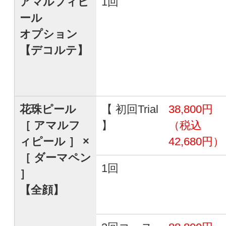
アマルフィピ
1回
ール
オプション
【デコルテ】
花珠ピール
【 初回Trial
38,800円
［ アマルフ
】
（税込
ィピール ］ ×
42,680円）
［ ダーマペン
1回
］
【全顔】