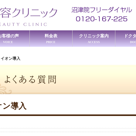
お客様の声
料金表
クリニック案内
ドク
VOICE
PRICE
ACCESS
DO
≫
イオン導入
オン導入