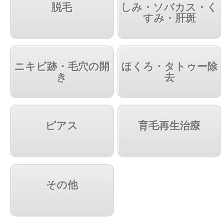
脱毛
しみ・ソバカス・く
すみ・肝斑
ニキビ跡・毛穴の開
ほくろ・タトゥー除
き
去
ピアス
育毛再生治療
その他