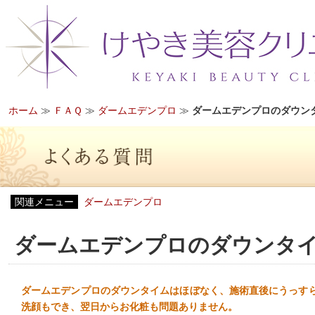
ホーム
≫
ＦＡＱ
≫
ダームエデンプロ
≫
ダームエデンプロのダウン
関連メニュー
ダームエデンプロ
ダームエデンプロのダウンタ
ダームエデンプロのダウンタイムはほぼなく、施術直後にうっす
洗顔もでき、翌日からお化粧も問題ありません。