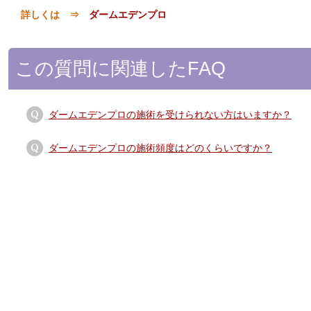
詳しくは ⇒
ダームエデンプロ
この質問に関連したFAQ
ダームエデンプロの施術を受けられない方はいますか？
ダームエデンプロの施術頻度はどのくらいですか？