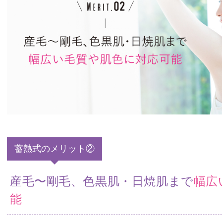
蓄熱式のメリット②
産毛〜剛毛、色黒肌・日焼肌まで
幅広
能